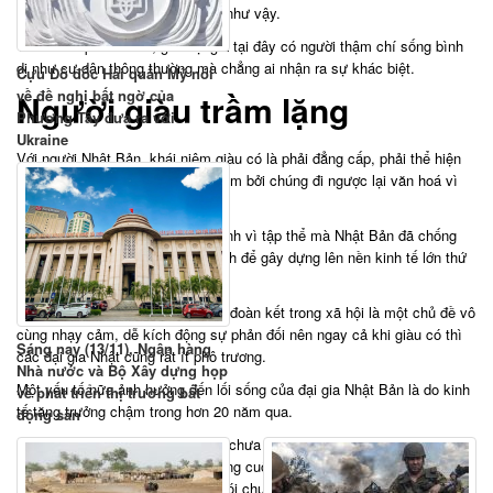
hay ít nhất là cũng chẳng dị biệt như vậy.
Theo tờ Japan Times, giới đại gia tại đây có người thậm chí sống bình
dị như cư dân thông thường mà chẳng ai nhận ra sự khác biệt.
Cựu Đô đốc Hải quân Mỹ nói
về đề nghị bất ngờ của
Người giàu trầm lặng
Phương Tây đưa ra với
Ukraine
Với người Nhật Bản, khái niệm giàu có là phải đẳng cấp, phải thể hiện
sự khác biệt là điều gì đó rất lạ lẫm bởi chúng đi ngược lại văn hoá vì
tập thể đã tồn tại vô số năm qua.
Nhờ sự đùm bọc, đoàn kết, hy sinh vì tập thể mà Nhật Bản đã chống
chọi được với thiên tai, chiến tranh để gây dựng lên nền kinh tế lớn thứ
3 thế giới.
Do đó vấn đề bất bình đẳng, mất đoàn kết trong xã hội là một chủ đề vô
cùng nhạy cảm, dễ kích động sự phản đối nên ngay cả khi giàu có thì
Sáng nay (13/11), Ngân hàng
các đại gia Nhật cũng rất ít phô trương.
Nhà nước và Bộ Xây dựng họp
Một yếu tố nữa ảnh hưởng đến lối sống của đại gia Nhật Bản là do kinh
về phát triển thị trường bất
tế tăng trưởng chậm trong hơn 20 năm qua.
động sản
Sức tiêu dùng của Nhật Bản vẫn chưa hoàn toàn hồi phục như thời đỉnh
cao thập niên 1960 và chính những cuộc khủng hoảng đã khiến các đại
gia Nhật nói riêng và người dân nói chung thích một cuộc sống tiết