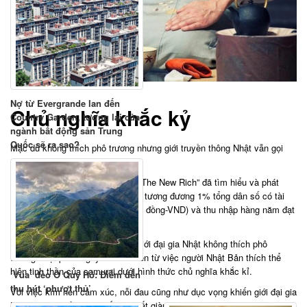
Nợ từ Evergrande lan đến
Chủ nghĩa khắc kỷ
Country Garden, tương lai của
ngành bất động sản Trung
Quốc sẽ ra sao?
Mặc dù không thích phô trương nhưng giới truyền thông Nhật vẫn gọi
giới siêu giàu là “Cho Fuyuso”.
Tác giả Atsushi Miura của cuốn “The New Rich” đã tìm hiểu và phát
hiện khoảng 1,3 triệu người Nhật, tương đương 1% tổng dân số có tài
sản từ 100 triệu Yên trở lên (20 tỷ đồng-VND) và thu nhập hàng năm đạt
tối thiểu 30 triệu Yên (6 tỷ VND).
Nghiên cứu của Miura cho thấy giới đại gia Nhật không thích phô
trương. Một phần nguyên nhân đến từ việc người Nhật Bản thích thể
hiện tinh thần của samurai dưới hình thức chủ nghĩa khắc kỉ.
‘Vua’ đèo Ô Quy Hồ: Điểm đến
thu hút ‘phượt thủ’
Với việc kìm nén cảm xúc, nỗi đau cũng như dục vọng khiến giới đại gia
Nhật thường thầm lặng sống dù rất giàu có.