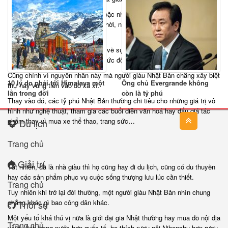
Ở Nhật, nếu nói về sự đau khổ hoặc nhu cầu của riêng mình, bạn sẽ bị
coi là một người yếu đuối. Đồng thời, nếu phô trương hạnh phúc của
chính mình thì lại bị coi thường.
Đó là lý do mà phần lớn khảo sát về sự hài lòng của người dân Nhật
Bản sẽ nhận rất nhiều phản hồi mức độ 3 theo thang điểm từ 1 đến 5.
Cũng chính vì nguyên nhân này mà người giàu Nhật Bản chẳng xây biệt
10 lý do phải tới Himalaya một
Ông chủ Evergrande không
thự hay vung tiền vào đồ xa xỉ.
lần trong đời
còn là tỷ phú
Thay vào đó, các tỷ phú Nhật Bản thường chi tiêu cho những giá trị vô
hình như nghệ thuật, tham gia các buổi diễn văn hoá hay đấu giá tác
phẩm thay vì mua xe thể thao, trang sức…
Du lịch
Trang chủ
Giải trí
Tất nhiên, đã là nhà giàu thì họ cũng hay đi du lịch, cũng có du thuyền
hay các sản phẩm phục vụ cuộc sống thượng lưu lúc cần thiết.
Trang chủ
Tuy nhiên khi trở lại đời thường, một người giàu Nhật Bản nhìn chung
chẳng khác gì bao công dân khác.
Thời sự
Một yếu tố khá thú vị nữa là giới đại gia Nhật thường hay mua đồ nội địa
Trang chủ
và du lịch trong nước hơn quốc tế, họ thích rượu nội Nihonshu hơn rượu