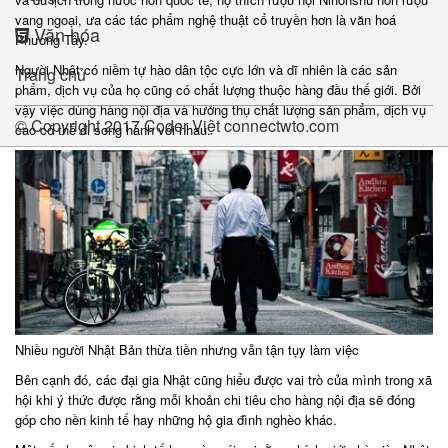
vang ngoại, ưa các tác phẩm nghệ thuật cổ truyền hơn là văn hoá
Văn hóa
Phương Tây.
Người Nhật có niềm tự hào dân tộc cực lớn và dĩ nhiên là các sản
Trang chủ
phẩm, dịch vụ của họ cũng có chất lượng thuộc hàng đầu thế giới. Bởi
vậy việc dùng hàng nội địa và hưởng thụ chất lượng sản phẩm, dịch vụ
© Copyright 2017
Coder Việt
connectwto.com
cao có thể đi song hành với nhau.
Nhiều người Nhật Bản thừa tiền nhưng vẫn tận tụy làm việc
Bên cạnh đó, các đại gia Nhật cũng hiểu được vai trò của mình trong xã
hội khi ý thức được rằng mỗi khoản chi tiêu cho hàng nội địa sẽ đóng
góp cho nền kinh tế hay những hộ gia đình nghèo khác.