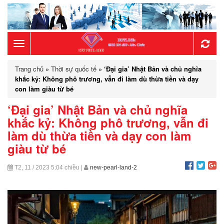
Toggle
Trang chủ
»
Thời sự quốc tế
»
‘Đại gia’ Nhật Bản và chủ nghĩa
navigation
khắc kỷ: Không phô trương, vẫn đi làm dù thừa tiền và dạy
con làm giàu từ bé
‘Đại gia’ Nhật Bản và chủ nghĩa
khắc kỷ: Không phô trương, vẫn đi
làm dù thừa tiền và dạy con làm
giàu từ bé
T2, 11 / 2023
5:04 chiều
|
new-pearl-land-2