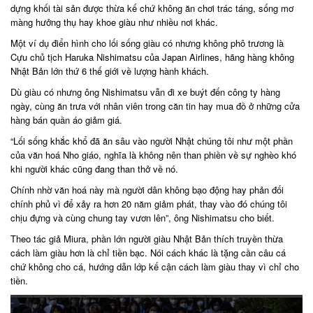
dựng khối tài sản được thừa kế chứ không ăn chơi trác táng, sống mơ
màng hưởng thụ hay khoe giàu như nhiều nơi khác.
Một ví dụ điển hình cho lối sống giàu có nhưng không phô trương là
Cựu chủ tịch Haruka Nishimatsu của Japan Airlines, hãng hàng không
Nhật Bản lớn thứ 6 thế giới về lượng hành khách.
Dù giàu có nhưng ông Nishimatsu vẫn đi xe buýt đến công ty hàng
ngày, cùng ăn trưa với nhân viên trong căn tin hay mua đồ ở những cửa
hàng bán quần áo giảm giá.
“Lối sống khắc khổ đã ăn sâu vào người Nhật chúng tôi như một phần
của văn hoá Nho giáo, nghĩa là không nên than phiền về sự nghèo khó
khi người khác cũng đang than thở về nó.
Chính nhờ văn hoá này mà người dân không bạo động hay phản đối
chính phủ vì để xảy ra hơn 20 năm giảm phát, thay vào đó chúng tôi
chịu đựng và cùng chung tay vươn lên”, ông Nishimatsu cho biết.
Theo tác giả Miura, phần lớn người giàu Nhật Bản thích truyền thừa
cách làm giàu hơn là chỉ tiền bạc. Nói cách khác là tặng cần câu cá
chứ không cho cá, hướng dẫn lớp kế cận cách làm giàu thay vì chỉ cho
tiền.