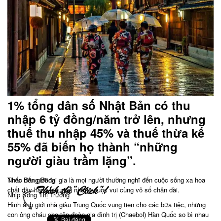
1% tổng dân số Nhật Bản có thu
nhập 6 tỷ đồng/năm trở lên, nhưng
thuế thu nhập 45% và thuế thừa kế
55% đã biến họ thành “những
người giàu trầm lặng”.
Nhắc đến giới đại gia là mọi người thường nghĩ đến cuộc sống xa hoa
Theo Băng Băng
chất đầy hàng hiệu với những cuộc vui cùng vô số chân dài.
Nhịp Sống Thị Trường
Hình ảnh giới nhà giàu Trung Quốc vung tiền cho các bữa tiệc, những
con ông cháu cha tập đoàn gia đình trị (Chaebol) Hàn Quốc so bì nhau