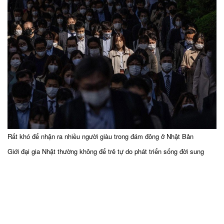
Rất khó để nhận ra nhiều người giàu trong đám đông ở Nhật Bản
Giới đại gia Nhật thường không để trẻ tự do phát triển sống đời sung
sướng mà giáo dục để chúng hiểu cách hoạt động của tiền bạc và
không ỷ lại vào tài sản thừa kế.
Nghiên cứu của Miura cho thấy phần lớn trẻ em các gia đình giàu tại
Nhật không quá mong chờ thừa kế tài sản.
Thay vào đó những đứa trẻ này được dạy dỗ cách cha mẹ chúng làm
giàu và được khuyến khích có những chiến lược đầu tư từ bé.