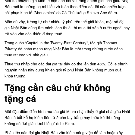
Một số chuyên gia kinh tế học còn nói vui rằng chính giới nhà giàu Nhật
Bản mới là những người hiểu và tuân theo điểm cốt lõi của chiến lược
hồi phục kinh tế “Abenomics” do Cố Thủ tướng Shinzo Abe đề ra.
Mặc dù vậy, tương tự như nhiều tỷ phú trên thế giới khác, một số đại
gia Nhật Bản cũng tìm cách lách thuế khi mua tài sản ở nước ngoài hay
rót vốn vào các thiên đường thuế.
Trong cuốn “Capital in the Twenty-First Century”, tác giả Thomas
Piketty đã nhấn mạnh rằng Nhật Bản là một trong những nước đánh
thuế rất cao với nhà giàu.
Thuế thu nhập cho các đại gia tại đây có thể lên đến 45%. Có lẽ chính
nguyên nhân này cũng khiến giới tỷ phú Nhật Bản không muốn quá
khoa trương.
Tặng cần câu chứ không
tặng cá
Một đặc điểm điển hình mà tác giả Miura nhận thấy ở giới nhà giàu Nhật
Bản là bất kể họ kiếm tiền từ 2 bàn tay trắng hay thừa kế thì cũng
không có “kẻ giàu lười biếng” (Idle Rich).
Phần lớn các đại gia Nhật Bản vẫn kiếm công việc để làm hoặc xây