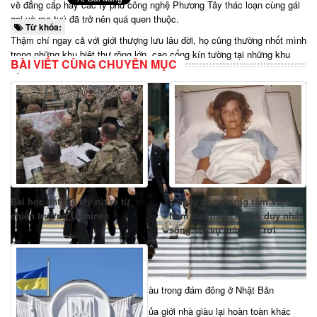
về đẳng cấp hay các tỷ phú công nghệ Phương Tây thác loạn cùng gái
gọi và ma tuý đã trở nên quá quen thuộc.
Từ khóa:
Thậm chí ngay cả với giới thượng lưu lâu đời, họ cũng thường nhốt mình
trong những khu biệt thự rộng lớn, cao cổng kín tường tại những khu
BÀI VIẾT CÙNG CHUYÊN MỤC
vực ít dân cư.
Bài học đắt giá Mỹ rút ra từ
8 ngày trong rừng rậm Việt
chiến trường Ukraine
Nam của hành khách duy nhất
sống sót vụ máy bay rơi
Rất khó để nhận ra nhiều người giàu trong đám đông ở Nhật Bản
Thế nhưng ở Nhật Bản, lối sống của giới nhà giàu lại hoàn toàn khác