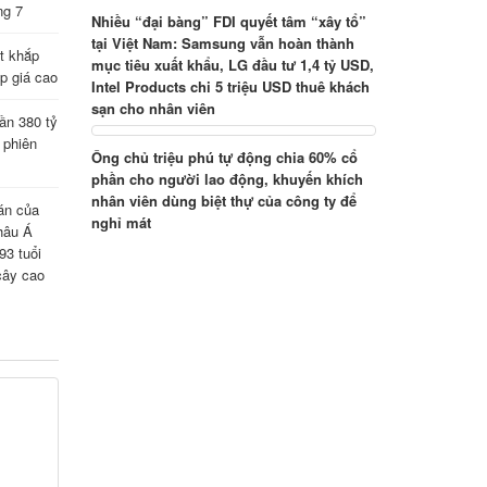
ng 7
Nhiều “đại bàng” FDI quyết tâm “xây tổ”
tại Việt Nam: Samsung vẫn hoàn thành
t khắp
mục tiêu xuất khẩu, LG đầu tư 1,4 tỷ USD,
ấp giá cao
Intel Products chi 5 triệu USD thuê khách
sạn cho nhân viên
ần 380 tỷ
 phiên
Ông chủ triệu phú tự động chia 60% cổ
phần cho người lao động, khuyến khích
nhân viên dùng biệt thự của công ty để
án của
nghỉ mát
hâu Á
93 tuổi
cây cao