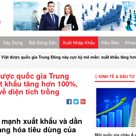
Xây Dựng
Bất Động Sản
Xuất Nhập Khẩu
Kiều Bào
Khoa
Việt được quốc gia Trung Đông này cực kỳ mê mẩn: xuất khẩu tăng hơn 
được quốc gia Trung
KINH TẾ & ĐÂU TƯ
t khẩu tăng hơn 100%,
ề diện tích trồng
 mạnh xuất khẩu và dần
hàng hóa tiêu dùng của
Một quốc gia châu Á