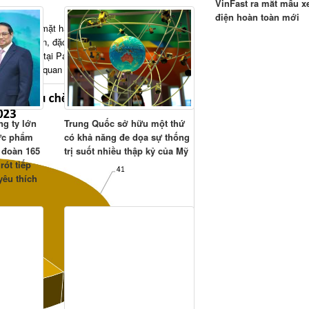
VinFast ra mắt mẫu x
điện hoàn toàn mới
xuất khẩu mặt hàng chè nói riêng của Việt Nam
m thanh toán, đặc biệt là quá thời hạn 30 ngày kể
Việt Nam tại Pakistan để phối hợp xử lý, không
cơ quan hải quan Pakistan tịch thu bán đấu giá.
ng ty lớn
Trung Quốc sở hữu một thứ
hực phẩm
có khả năng đe dọa sự thống
 đoàn 165
trị suốt nhiều thập kỷ của Mỹ
rót tiếp
yêu thích