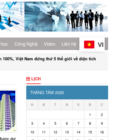
 học
Công Nghệ
Video
Liên hệ
VI
100%, Việt Nam đứng thứ 5 thế giới về diện tích
LỊCH
THÁNG TÁM 2026
H
B
T
N
S
B
C
1
2
3
4
5
6
7
8
9
10
11
12
13
14
15
16
 được dự