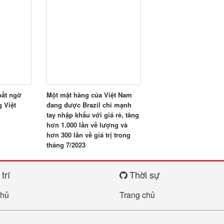
bất ngờ
Một mặt hàng của Việt Nam
 Việt
đang được Brazil chi mạnh
tay nhập khẩu với giá rẻ, tăng
hơn 1.000 lần về lượng và
hơn 300 lần về giá trị trong
tháng 7/2023
trí
Thời sự
chủ
Trang chủ