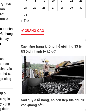
17
18
19
20
21
22
23
 tỷ USD
24
25
26
27
28
29
30
soán
trở
31
 thứ 3
« Th2
cơ sở nền
QUẢNG CÁO
 và những
ước này.
i
Các hãng hàng không thế giới thu 33 tỷ
USD phí hành lý ký gửi
tuần
 tế số 1
 phát yêu
o thứ 5,
ợc công
 FED
t hạ lãi
Sau quý 3 lỗ nặng, có nên tiếp tục đầu tư
hy vọng
vào quặng sắt?
ng đoán