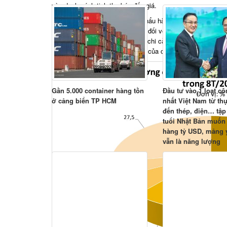
vào danh sách tịch thu bán đấu giá.
Do đó, các doanh nghiệp xuất khẩu hàng hóa nói chung và 
tới thị trường Pakistan cần lưu ý đối với các lô hàng bị chậ
từ thời điểm hàng đến cảng Karachi cần báo cho Thương vụ 
để phát sinh chi phí và tiền phạt của cảng, hãng tàu và bị 
Gần 5.000 container hàng tồn
Đầu tư vào 1 loạt cô
ở cảng biển TP HCM
nhất Việt Nam từ t
đến thép, điện… tập
tuổi Nhật Bản muốn 
hàng tỷ USD, mảng 
vẫn là năng lượng