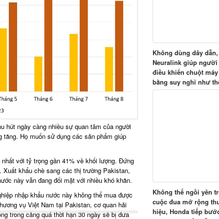
Không dùng dây dẫn,
Neuralink giúp người
điều khiển chuột máy
bằng suy nghĩ như th
thu hút ngày càng nhiều sự quan tâm của người
ng tăng. Họ muốn sử dụng các sản phẩm giúp
n nhất với tỷ trọng gần 41% về khối lượng. Đứng
). Xuất khẩu chè sang các thị trường Pakistan,
nước này vẫn đang đối mặt với nhiều khó khăn.
Không thể ngồi yên t
 nghiệp nhập khẩu nước này không thể mua được
cuộc đua mở rộng t
hương vụ Việt Nam tại Pakistan, cơ quan hải
hiệu, Honda tiếp bướ
ọng trong cảng quá thời hạn 30 ngày sẽ bị đưa