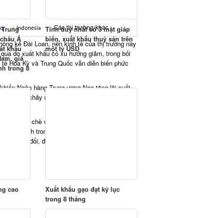
 Trung
Tỉnh duy nhất có 3 mặt giáp
 châu Á
biển, xuất khẩu thuỷ sản trên
hống kê Đài Loan, nền kinh tế của thị trường này
ất khẩu
một tỷ USD
 qua do xuất khẩu có xu hướng giảm, trong bối
Nam, giá
inh tế Hoa Kỳ và Trung Quốc vẫn diễn biến phức
h trong 8
 khiến Ngân hàng Trung ương Nga tăng lãi suất
 dòng vốn chảy ra nước ngoài. Do đó, nhu cầu
tích trồng chè và thứ 7 trong bảng xếp hạng về
trí nhất định trong giỏ hàng hóa tiêu dùng của
dần thay đổi, đây cũng là cơ hội cho chè Việt
ng cao
Xuất khẩu gạo đạt kỷ lục
trong 8 tháng