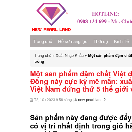
Trang chủ
Hồ sơ năng lực
Thời sự
Kinh Tế
Trang chủ
»
Xuất Nhập Khẩu
»
Một sản phẩm đậm chất 
trồng
Một sản phẩm đậm chất Việt 
Đông này cực kỳ mê mẩn: xuấ
Việt Nam đứng thứ 5 thế giới v
T2, 10 / 2023
9:58 sáng
|
new-pearl-land-2
Sản phẩm này đang được đẩy
có vị trí nhất định trong giỏ 