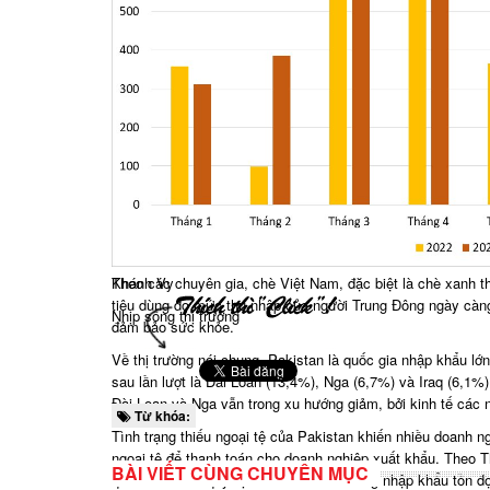
Theo các chuyên gia, chè Việt Nam, đặc biệt là chè xanh 
Khánh Vy
tiêu dùng do mức thu nhập của người Trung Đông ngày cà
Nhịp sống thị trường
đảm bảo sức khỏe.
Về thị trường nói chung, Pakistan là quốc gia nhập khẩu lớ
sau lần lượt là Đài Loan (13,4%), Nga (6,7%) và Iraq (6,1%
Đài Loan và Nga vẫn trong xu hướng giảm, bởi kinh tế các 
Từ khóa:
Tình trạng thiếu ngoại tệ của Pakistan khiến nhiều doanh
ngoại tệ để thanh toán cho doanh nghiệp xuất khẩu. Theo T
BÀI VIẾT CÙNG CHUYÊN MỤC
quan Pakistan quy định tất cả các lô hàng nhập khẩu tồn đ