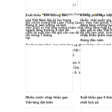
Xuất khẩu “kim cương đen”
Không phải Nga hay
của Việt Nam lập kỷ lục trong
Quốc, một quốc gia
Đối với thị trường Đài Loan (Trung Quốc), theo Văn phòng T
tháng 9, sản lượng và kim
đang tăng cường xu
năm 2023 có thể tăng trưởng chậm nhất trong hàng thập kỷ
ngạch tăng trưởng 3 chữ số
dầu giá rẻ vào Việt 
cảnh lãi suất trên thế giới vẫn cao để đối phó lạm phát, k
chỉ trong 1 tháng
nhập khẩu giảm mạn
tạp.
tháng đầu năm
Tại thị trường Nga, lạm phát tăng và đồng Ruble yếu có thể
và kiểm soát chính sách tiền tệ chặt chẽ hơn để ngăn chặn
tiêu dùng tại Nga cũng bị hạn chế.
Theo Tổng cục Thống kê, Việt Nam hiện đứng thứ 5 về diện 
sản lượng chè trên toàn thế giới. Chè đang dần có những vị 
người Trung Đông, Bắc Phi, Nam Á. Văn hóa uống chè đang 
Nam.
Nhiều nước nhập khẩu gạo
Xuất khẩu gạo 8 thá
Việt tăng đột biến
nhất lịch sử