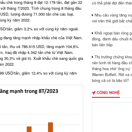
ẩu chè trong tháng 8 đạt 12.178 tấn, đạt gần 22
có thể phải đợi đến thá
 với tháng 7/2023. Tính chung trong 8 tháng đầu
 USD, tương đương 71.000 tấn chè các loại,
Nhu cầu vàng tăng vọ
cùng kỳ năm 2022.
nơi trên thế giới bất ch
USD/tấn, giảm 3,2% so với cùng kỳ năm ngoái.
Khối ngoại bán ròng g
Đông đang tăng mạnh nhập khẩu chè của Việt Nam.
đồng, đánh dấu chuỗi 6
bán liên tiếp
26 tấn, thu về 786.615 USD, tăng mạnh 104,6%
m, Iraq đã nhập 4.342 tấn chè từ Việt Nam,
Thị trường chứng kho
ng 30,3% về giá trị. Xuất khẩu chè sang quốc gia
nền kinh tế hàng đầu c
ăm 2022.
thăng hoa nhờ ‘ông cụ’ 
.499 USD/tấn, giảm 12,4% so với cùng kỳ năm
Warren Buffett: Rời xa 
bóng cả có là bão tố?
CÔNG NGHỆ