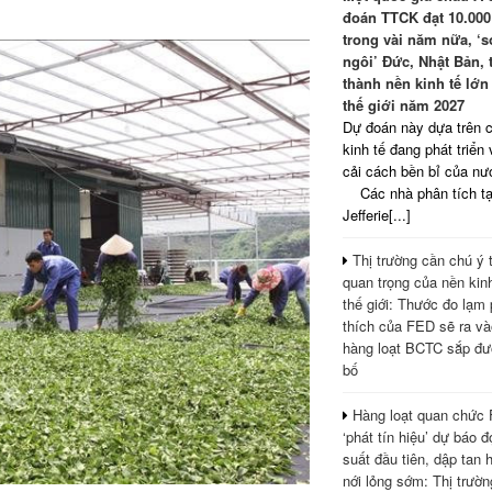
đoán TTCK đạt 10.000
trong vài năm nữa, ‘
ngôi’ Đức, Nhật Bản, 
thành nền kinh tế lớn
thế giới năm 2027
Dự đoán này dựa trên 
kinh tế đang phát triển
cải cách bền bỉ của n
Các nhà phân tích tạ
Jefferie[...]
Thị trường cần chú ý 
quan trọng của nền kinh
thế giới: Thước đo lạm
thích của FED sẽ ra và
hàng loạt BCTC sắp đư
bố
Hàng loạt quan chức
‘phát tín hiệu’ dự báo đợ
suất đầu tiên, dập tan 
nới lỏng sớm: Thị trườ