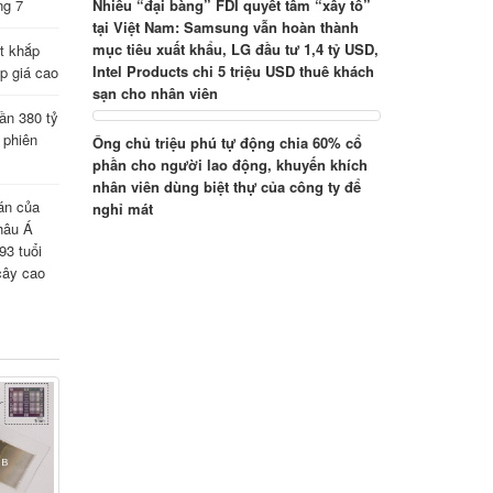
ng 7
Nhiều “đại bàng” FDI quyết tâm “xây tổ”
tại Việt Nam: Samsung vẫn hoàn thành
mục tiêu xuất khẩu, LG đầu tư 1,4 tỷ USD,
t khắp
Intel Products chi 5 triệu USD thuê khách
ấp giá cao
sạn cho nhân viên
ần 380 tỷ
 phiên
Ông chủ triệu phú tự động chia 60% cổ
phần cho người lao động, khuyến khích
nhân viên dùng biệt thự của công ty để
án của
nghỉ mát
hâu Á
93 tuổi
cây cao