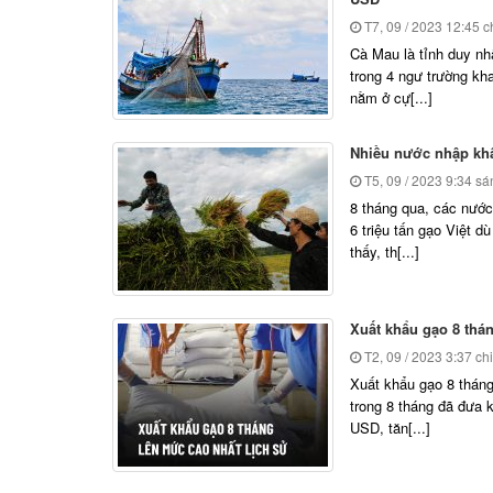
T7, 09 / 2023
12:45 c
Cà Mau là tỉnh duy nh
trong 4 ngư trường kh
nằm ở cự[...]
Nhiều nước nhập khẩ
T5, 09 / 2023
9:34 sá
8 tháng qua, các nước
6 triệu tấn gạo Việt d
thấy, th[...]
Xuất khẩu gạo 8 thán
T2, 09 / 2023
3:37 ch
Xuất khẩu gạo 8 tháng
trong 8 tháng đã đưa 
USD, tăn[...]