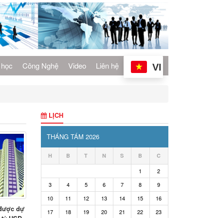
 học
Công Nghệ
Video
Liên hệ
VI
LỊCH
THÁNG TÁM 2026
H
B
T
N
S
B
C
1
2
3
4
5
6
7
8
9
10
11
12
13
14
15
16
 được dự
17
18
19
20
21
22
23