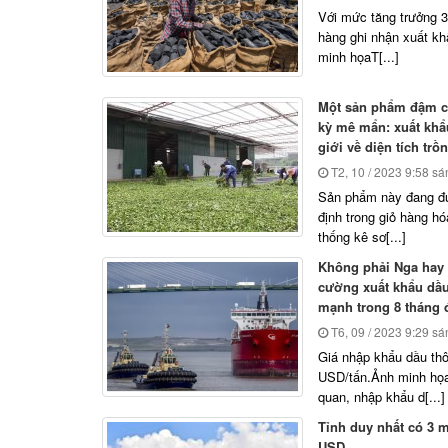
Với mức tăng trưởng 3 
hàng ghi nhận xuất kh
minh họaT[...]
Một sản phẩm đậm ch
kỳ mê mẩn: xuất khẩ
giới về diện tích trồ
T2, 10 / 2023
9:58 sá
Sản phẩm này đang đư
định trong giỏ hàng h
thống kê sơ[...]
Không phải Nga hay 
cường xuất khẩu dầu
mạnh trong 8 tháng
T6, 09 / 2023
9:29 sá
Giá nhập khẩu dầu thô
USD/tấn.Ảnh minh họa
quan, nhập khẩu d[...]
Tỉnh duy nhất có 3 m
USD