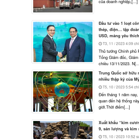
của doanh nghiệp,[...]
Đầu tư vào 1 loạt cô
thép, điện… tập đoàn
USD, mảng yêu thích
T3, 11 / 2023
4:09 ch
Thủ tướng Chính phủ 
Tổng Giám đốc, Giám 
chiều 13/11/2023. N[..
Trung Quốc sở hữu m
nhiều thập kỷ của M
T5, 10 / 2023
5:54 ch
Đến tháng 1 năm nay,
quan đến hệ thống này
giới.Thời điểm[...]
Xuất khẩu “kim cươn
9, sản lượng và kim 
T5, 10 / 2023
10:52 s