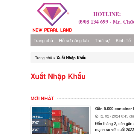
Trang chủ
Hồ sơ năng lực
Thời sự
Kinh Tế
Trang chủ
»
Xuất Nhập Khẩu
Xuất Nhập Khẩu
MỚI NHẤT
Gần 5.000 container
T2, 02 / 2024
6:45 ch
Đến tháng 2, còn gần 5
mạnh so với cuối 202