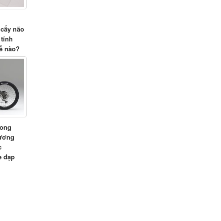
 cấy não
 tính
ế nào?
rong
hương
c
e đạp