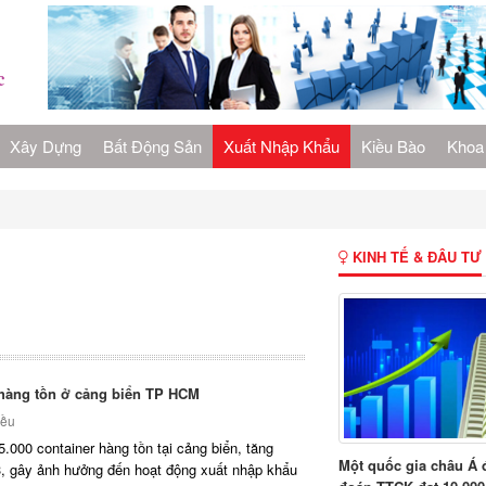
Xây Dựng
Bất Động Sản
Xuất Nhập Khẩu
Kiều Bào
Khoa
KINH TẾ & ĐÂU TƯ
 hàng tồn ở cảng biển TP HCM
iều
.000 container hàng tồn tại cảng biển, tăng
Một quốc gia châu Á
3, gây ảnh hưởng đến hoạt động xuất nhập khẩu