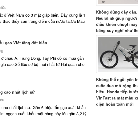
hiều
Không dùng dây dẫn,
ất ở Việt Nam có 3 mặt giáp biển. Đây cũng là 1
Neuralink giúp người
ai thác thủy sản trọng điểm của nước ta.Cà Mau
điều khiển chuột máy
bằng suy nghĩ như th
u gạo Việt tăng đột biến
ng
 ở châu Á, Trung Đông, Tây Phi đổ xô mua gần
ù giá cao.Số liệu sơ bộ mới nhất từ Hải quan cho
Không thể ngồi yên t
cuộc đua mở rộng t
hiệu, Honda tiếp bướ
g cao nhất lịch sử
VinFast ra mắt mẫu x
iều
điện hoàn toàn mới
 cao nhất lịch sử. Gần 6 triệu tấn gạo xuất khẩu
kim ngạch xuất khẩu mặt hàng này lên gần 3,2 tỷ