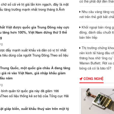
có thể phải đợi đến thá
chữ số cả về trị giá lẫn kim ngạch, đây là mặt
ẩu tăng trưởng mạnh nhất trong tháng 9.Ảnh
Nhu cầu vàng tăng vọ
nơi trên thế giới bất ch
ất Việt được quốc gia Trung Đông này cực
Khối ngoại bán ròng g
u tăng hơn 100%, Việt Nam đứng thứ 5 thế
đồng, đánh dấu chuỗi 6
ng
bán liên tiếp
ng
Thị trường chứng kho
ợc đẩy mạnh xuất khẩu và dần có vị trí nhất
nền kinh tế hàng đầu c
óa tiêu dùng của người Trung Đông.Theo số liệu
thăng hoa nhờ ‘ông cụ’ 
Warren Buffett: Rời xa 
Trung Quốc, một quốc gia châu Á đang tăng
bóng cả có là bão tố?
 giá rẻ vào Việt Nam, giá nhập khẩu giảm
 đầu năm
CÔNG NGHỆ
ng
 bình quân từ quốc gia này đã giảm 166
Theo số liệu thống kê sơ bộ của Tổng cục Hải
ặt giáp biển, xuất khẩu thuỷ sản trên một tỷ