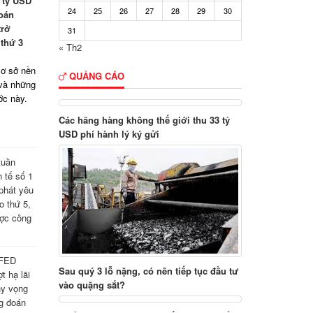
 tỷ USD
24
25
26
27
28
29
30
soán
trở
31
 thứ 3
« Th2
cơ sở nền
QUẢNG CÁO
 và những
ước này.
Các hãng hàng không thế giới thu 33 tỷ
USD phí hành lý ký gửi
tuần
 tế số 1
 phát yêu
o thứ 5,
ợc công
 FED
Sau quý 3 lỗ nặng, có nên tiếp tục đầu tư
t hạ lãi
vào quặng sắt?
hy vọng
ng đoán