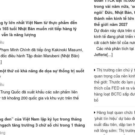
đoán TTCK đạt 10.000
trong vài năm nữa, ‘
ngôi’ Đức, Nhật Bản, 
thành nền kinh tế lớn
ng ty lớn nhất Việt Nam từ thực phẩm đến
thế giới năm 2027
 165 tuổi Nhật Bản muốn rót tiếp hàng tỷ
Dự đoán này dựa trên 
 vẫn là năng lượng
kinh tế đang phát triển
iều
cải cách bền bỉ của n
Các nhà phân tích tại
Phạm Minh Chính đã tiếp ông Kakinoki Masumi,
Jefferie[...]
đốc điều hành Tập đoàn Marubeni (Nhật Bản)
.]
Thị trường cần chú ý 
ột thứ có khả năng đe dọa sự thống trị suốt
quan trọng của nền kinh
ỹ
thế giới: Thước đo lạm
iều
thích của FED sẽ ra và
 Trung Quốc đã xuất khẩu các sản phẩm liên
hàng loạt BCTC sắp đư
 tới khoảng 200 quốc gia và khu vực trên thế
bố
Hàng loạt quan chức
‘phát tín hiệu’ dự báo đợ
g đen” của Việt Nam lập kỷ lục trong tháng
suất đầu tiên, dập tan 
ngạch tăng trưởng 3 chữ số chỉ trong 1 tháng
nới lỏng sớm: Thị trườ
áng