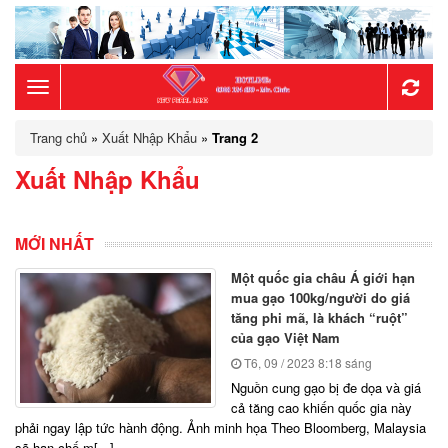
Toggle
Trang chủ
»
Xuất Nhập Khẩu
»
Trang 2
navigation
Xuất Nhập Khẩu
MỚI NHẤT
Một quốc gia châu Á giới hạn
mua gạo 100kg/người do giá
tăng phi mã, là khách “ruột”
của gạo Việt Nam
T6, 09 / 2023
8:18 sáng
Nguồn cung gạo bị đe dọa và giá
cả tăng cao khiến quốc gia này
phải ngay lập tức hành động. Ảnh minh họa Theo Bloomberg, Malaysia
sẽ hạn chế m[...]