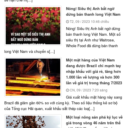
Nóng! Siêu thị Anh bất ngờ
dừng bán thanh long Việt Nam
T2, 09 / 2023
10:46 chiều
Nóng! Siêu thị Anh bất ngờ dừng
bán thanh long Việt Nam. Một số
siêu thị tại Anh như Waitrose,
Whole Food đã dừng bán thanh
long Việt Nam và chuyển s[...]
Một mặt hàng của Việt Nam
đang được Brazil chi mạnh tay
nhập khẩu với giá rẻ, tăng hơn
1.000 lần về lượng và hơn 300
lần về giá trị trong tháng 7/2023
CN, 09 / 2023
7:20 sáng
Giá xuất khẩu mặt hàng này sang
Brazil đã giảm gần 60% so với cùng kỳ. Theo số liệu thống kê sơ bộ
của Tổng cục Hải quan, xuất khẩu sắt thép các loạ[...]
Một loại nông sản phá kỷ lục về
giá trong vòng 46 năm trên thế