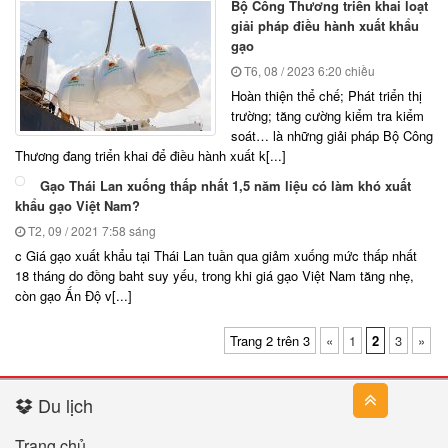
Bộ Công Thương triển khai loạt
giải pháp điều hành xuất khẩu
gạo
T6, 08 / 2023
6:20 chiều
Hoàn thiện thể chế; Phát triển thị
trường; tăng cường kiểm tra kiểm
soát… là những giải pháp Bộ Công
Thương đang triển khai để điều hành xuất k[...]
Gạo Thái Lan xuống thấp nhất 1,5 năm liệu có làm khó xuất
khẩu gạo Việt Nam?
T2, 09 / 2021
7:58 sáng
c Giá gạo xuất khẩu tại Thái Lan tuần qua giảm xuống mức thấp nhất
18 tháng do đồng baht suy yếu, trong khi giá gạo Việt Nam tăng nhẹ,
còn gạo Ấn Độ v[...]
Trang 2 trên 3
«
1
2
3
»
Du lịch
Trang chủ