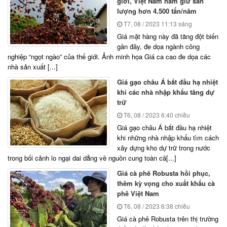
giới, Việt Nam nắm giữ sản
lượng hơn 4.500 tấn/năm
T7, 08 / 2023
11:13 sáng
Giá mặt hàng này đã tăng đột biến
gần đây, đe dọa ngành công
nghiệp “ngọt ngào” của thế giới. Ảnh minh họa Giá ca cao đe dọa các
nhà sản xuất [...]
Giá gạo châu Á bắt đầu hạ nhiệt
khi các nhà nhập khẩu tăng dự
trữ
T6, 08 / 2023
6:40 chiều
Giá gạo châu Á bắt đầu hạ nhiệt
khi những nhà nhập khẩu tìm cách
xây dựng kho dự trữ trong nước
trong bối cảnh lo ngại dai dẳng về nguồn cung toàn cầ[...]
Giá cà phê Robusta hồi phục,
thêm kỳ vọng cho xuất khẩu cà
phê Việt Nam
T6, 08 / 2023
6:38 chiều
Giá cà phê Robusta trên thị trường