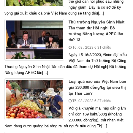
thế giới dần hồi phục sau những
ngày giảm. Đây là cơ sở để kỳ
vọng giá xuất khẩu cà phê Việt Nam cũng sẽ tăng thời[...]
Thứ trưởng Nguyễn Sinh Nhật
Tân tham dự Hội nghị Bộ
trưởng Năng lượng APEC lần
thứ 13
T6, 08 / 2023
6:31 chiều
Ngày 15-16/8/2023, Đoàn đại biểu
Việt Nam do Thứ trưởng Bộ Công
Thương Nguyễn Sinh Nhật Tân dẫn đầu đã tham dự Hội nghị Bộ trưởng
Năng lượng APEC lần[...]
Loại quả nào của Việt Nam bán
giá 230.000 đồng/kg tại siêu thị
tại Thái Lan?
T6, 08 / 2023
6:27 chiều
Với giá khuyến mãi hấp dẫn giảm
chỉ còn 169 baht/500g (khoảng
230.000 đồng/kg), trái nhãn Việt
Nam đang được quảng bá rộng rãi tới người tiêu dùng Th[...]