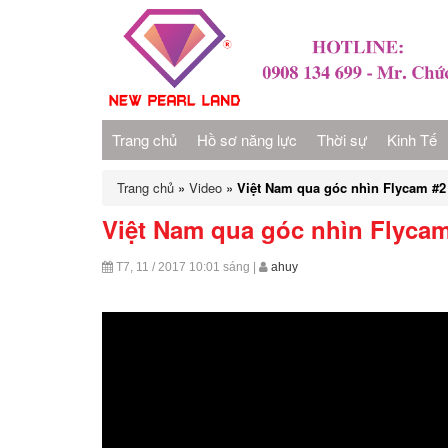
Trang chủ
Hồ sơ năng lực
Thời sự
Kinh Tế
Trang chủ
»
Video
»
Việt Nam qua góc nhìn Flycam 
Việt Nam qua góc nhìn Flyc
T7, 11 / 2017
10:01 sáng
|
ahuy