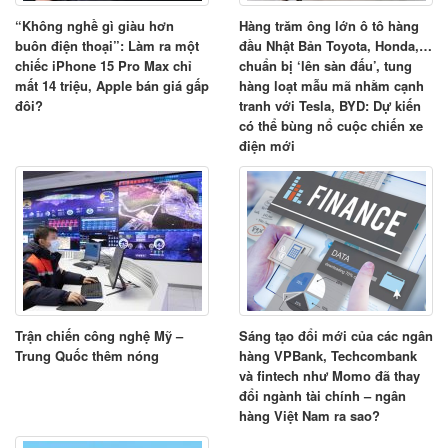
“Không nghề gì giàu hơn
Hàng trăm ông lớn ô tô hàng
buôn điện thoại”: Làm ra một
đầu Nhật Bản Toyota, Honda,…
chiếc iPhone 15 Pro Max chỉ
chuẩn bị ‘lên sàn đấu’, tung
mất 14 triệu, Apple bán giá gấp
hàng loạt mẫu mã nhằm cạnh
đôi?
tranh với Tesla, BYD: Dự kiến
có thể bùng nổ cuộc chiến xe
điện mới
Trận chiến công nghệ Mỹ –
Sáng tạo đổi mới của các ngân
Trung Quốc thêm nóng
hàng VPBank, Techcombank
và fintech như Momo đã thay
đổi ngành tài chính – ngân
hàng Việt Nam ra sao?