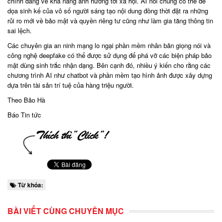
chính đáng về khả năng ảnh hưởng tới xã hội. AI nói chung có thể đe
dọa sinh kế của vô số người sáng tạo nội dung đồng thời đặt ra những
rủi ro mới về bảo mật và quyền riêng tư cũng như làm gia tăng thông tin
sai lệch.
Các chuyên gia an ninh mạng lo ngại phần mềm nhân bản giọng nói và
công nghệ deepfake có thể được sử dụng để phá vỡ các biện pháp bảo
mật dùng sinh trắc nhận dạng. Bên cạnh đó, nhiều ý kiến cho rằng các
chương trình AI như chatbot và phần mềm tạo hình ảnh được xây dựng
dựa trên tài sản trí tuệ của hàng triệu người.
Theo Bảo Hà
Báo Tin tức
Từ khóa:
BÀI VIẾT CÙNG CHUYÊN MỤC