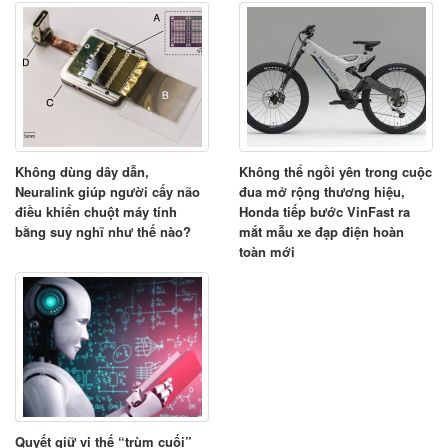
Không dùng dây dẫn,
Không thể ngồi yên trong cuộc
Neuralink giúp người cấy não
đua mở rộng thương hiệu,
điều khiển chuột máy tính
Honda tiếp bước VinFast ra
bằng suy nghĩ như thế nào?
mắt mẫu xe đạp điện hoàn
toàn mới
Quyết giữ vị thế “trùm cuối”