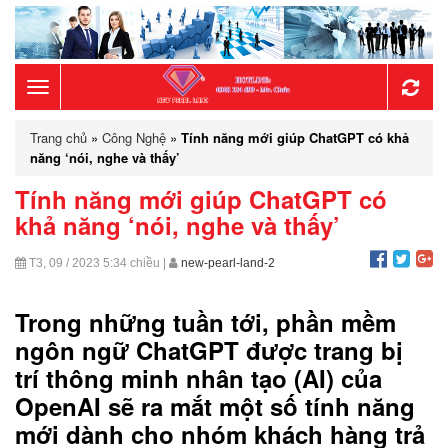
Toggle
Trang chủ
»
Công Nghệ
»
Tính năng mới giúp ChatGPT có khả
navigation
năng ‘nói, nghe và thấy’
Tính năng mới giúp ChatGPT có
khả năng ‘nói, nghe và thấy’
T3, 09 / 2023
5:34 chiều
|
new-pearl-land-2
Trong những tuần tới, phần mềm
ngôn ngữ ChatGPT được trang bị
trí thông minh nhân tạo (AI) của
OpenAI sẽ ra mắt một số tính năng
mới dành cho nhóm khách hàng trả